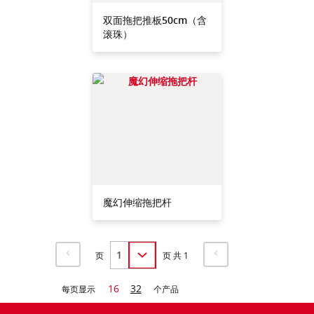
双面拖把推板50cm（含
滚珠）
魔幻伸缩拖把杆
页
页 共 1
16
32
每页显示
个产品