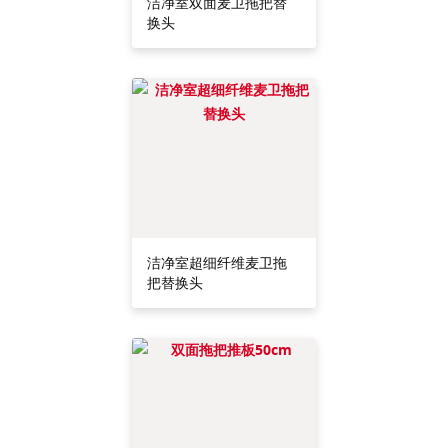
洁净室双面麦卫拖把替
换头
洁净室超细纤维麦卫拖
把替换头